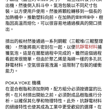
出機，然後倒入料斗中。氣泡包裝以不同尺寸包
裝，以方便用戶使用。然後將顆粒轉移到一個長的
加熱桶中，推動塑料向前。在加熱的
中，樹
雷射焊接
脂因高溫而熔化，可以很容易地通過模具的開口擠
出。
擠出的板材然後通過一系列鋼輥（三輥堆/三輥整理
抗靜電材料
機），然後將兩片密封在一起，以便
捕
獲氣泡。這是在層壓過程中完成的。雖然這個過程
看起來很簡單，但由於聚乙烯是海綿一樣的多孔抗
靜電材料，空氣很容易洩漏。這限制了包裝的緩衝
能力。
POKA YOKE 機構
在混合樹脂和添加劑時，配方組分必須按適當的比
例。在片材擠出開始之前，必須對成品樹脂進行分
析，以確保其化學和物理特性。此外，抗靜電材料
的絕緣特性也使其成為工業中更受歡迎的選擇。在