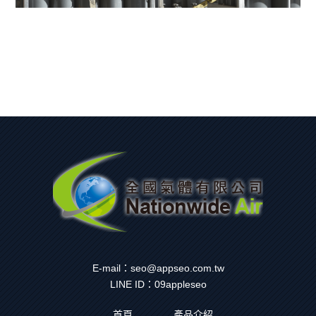
E-mail：
seo@appseo.com.tw
LINE ID：
09appleseo
首頁
產品介紹