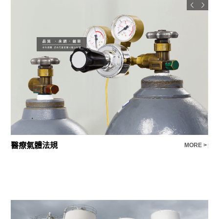
法規
新北氣體-專營
MORE >