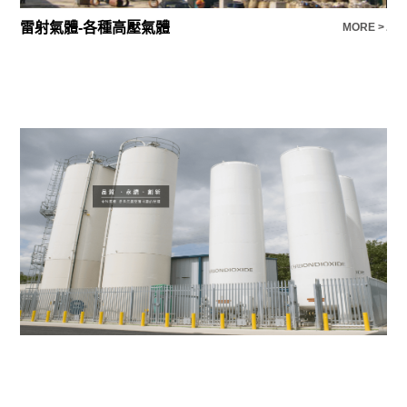
雷射氣體-各種高壓氣體
專
E >
MORE >