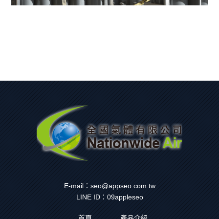
E-mail：
seo@appseo.com.tw
LINE ID：
09appleseo
首頁
產品介紹