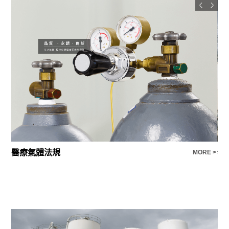
醫療氣體法規
特
E >
MORE >