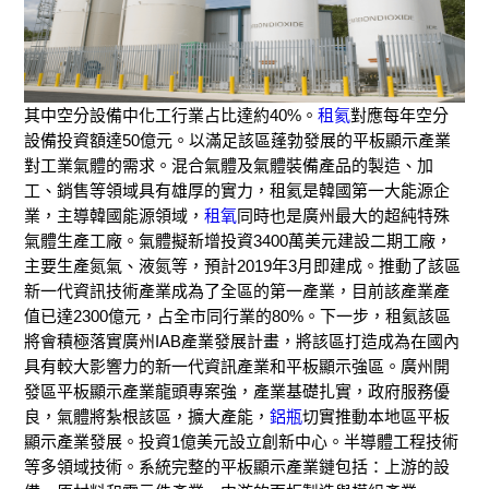
其中空分設備中化工行業占比達約40%。
租氦
對應每年空分
設備投資額達50億元。以滿足該區蓬勃發展的平板顯示產業
對工業氣體的需求。混合氣體及氣體裝備產品的製造、加
工、銷售等領域具有雄厚的實力，租氦是韓國第一大能源企
業，主導韓國能源領域，
租氧
同時也是廣州最大的超純特殊
氣體生產工廠。氣體擬新增投資3400萬美元建設二期工廠，
主要生產氮氣、液氮等，預計2019年3月即建成。推動了該區
新一代資訊技術產業成為了全區的第一產業，目前該產業產
值已達2300億元，占全市同行業的80%。下一步，租氦該區
將會積極落實廣州IAB產業發展計畫，將該區打造成為在國內
具有較大影響力的新一代資訊產業和平板顯示強區。廣州開
發區平板顯示產業龍頭專案強，產業基礎扎實，政府服務優
良，氣體將紮根該區，擴大產能，
鋁瓶
切實推動本地區平板
顯示產業發展。投資1億美元設立創新中心。半導體工程技術
等多領域技術。系統完整的平板顯示產業鏈包括：上游的設