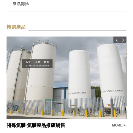
產品製造
精選產品
專營各種高純度氣體
標
E >
MORE >