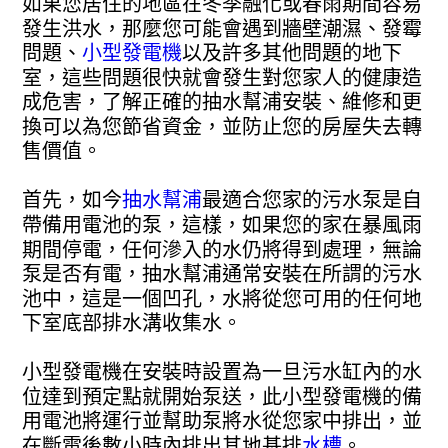
如果您居住的地區在冬季融化或春雨期間容易
發生洪水，那麼您可能會遇到牆壁潮濕、發霉
問題、
小型發電機
以及許多其他問題的地下
室，這些問題很快就會發生對您家人的健康造
成危害，了解正確的抽水幫浦安裝、維修和更
換可以為您節省資金，並防止您的房屋失去轉
售價值。
首先，如今
抽水幫浦
最適合您家的污水泵是自
帶備用電池的泵，這樣，如果您的家在暴風雨
期間停電，任何滲入的水仍將得到處理，無論
泵是否有電，抽水幫浦通常安裝在所謂的污水
池中，這是一個凹孔，水將從您可用的任何地
下室底部排水溝收集水。
小型發電機在安裝時設置為一旦污水缸內的水
位達到預定點就開始泵送，此小型發電機的備
用電池將運行並幫助泵將水從您家中排出，並
在斷電後數小時內排出其地基排
水槽
。