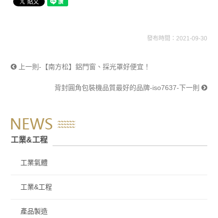
發布時間：2021-09-30
上一則-【南方松】鋁門窗、採光罩好便宜！
背封圓角包裝機品質最好的品牌-iso7637-下一則
工業&工程
工業氣體
工業&工程
產品製造