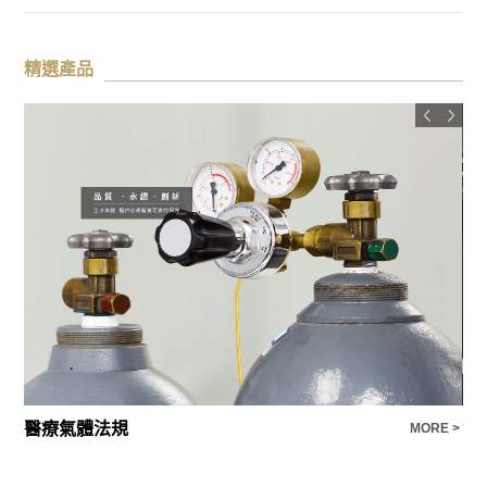
精選產品
醫療氣體法規
氣
E >
MORE >